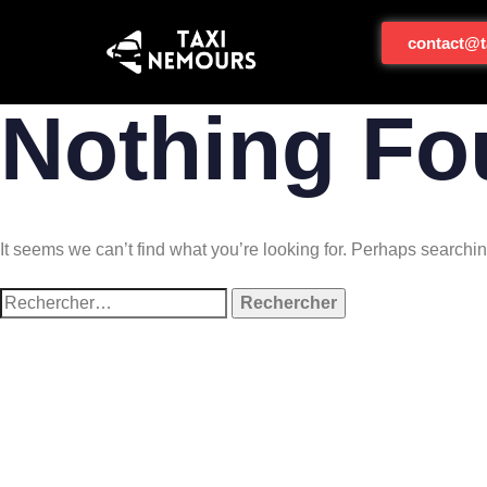
contact@t
Nothing Fo
It seems we can’t find what you’re looking for. Perhaps searchi
Votre taxi est disponible à
N