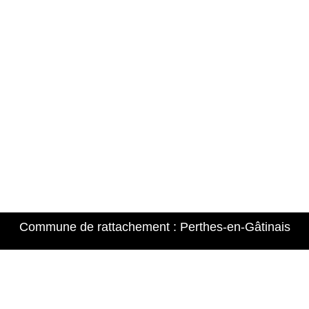
Accueil
ontainebleau et
Qui sommes-n
Réserver une 
Contact
RIRE
t@taxi-nemours.fr
Commune de rattachement : Perthes-en-Gâtinais