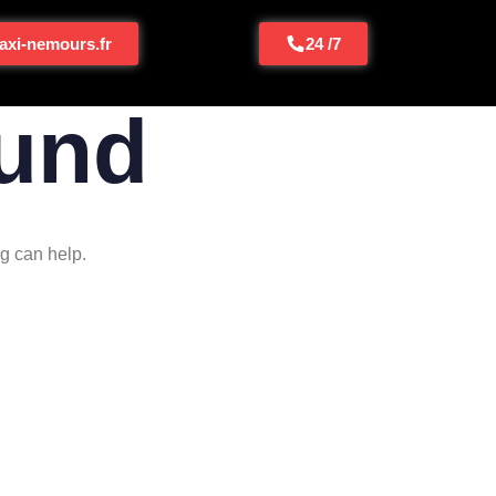
axi-nemours.fr
24 /7
und
ng can help.
emours
LIENS RAPIDES